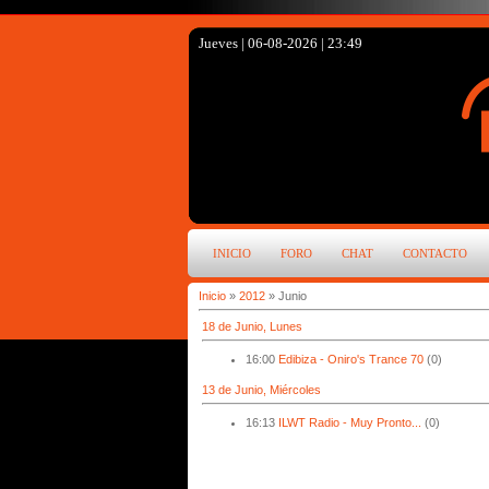
Jueves | 06-08-2026 | 23:49
INICIO
FORO
CHAT
CONTACTO
Inicio
»
2012
»
Junio
18 de Junio, Lunes
16:00
Edibiza - Oniro's Trance 70
(0)
13 de Junio, Miércoles
16:13
ILWT Radio - Muy Pronto...
(0)