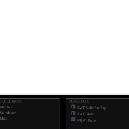
ESCÚCHANOS
CONÉCTATE
Mixcloud
ILWT Radio Fan Page
Soundcloud
ILWT Group
Mixlr
@ILWTRadio