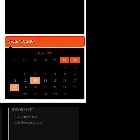
CALENDARIO
«
Junio 2012
»
Lu
Ma
Mi
Ju
Vi
Sa
Do
1
2
3
4
5
6
7
8
9
10
11
12
13
14
15
16
17
18
19
20
21
22
23
24
25
26
27
28
29
30
INFÓRMATE
Sobre nosotros
Creative Commons